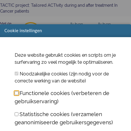
TACTIC project: Tailored ACTIvity during and after treatment In
Cancer patients
Met de
Ik ben
Ik ben
steun
Cookie instellingen
patiënt
zorgverlener
van
Deze website gebruikt cookies en scripts om je
surfervaring zo veel mogelijk te optimaliseren.
Kinesitherapeuten /
Noodzakelijke cookies (zijn nodig voor de
Beweegprofessionals
correcte werking van de website)
Functionele cookies (verbeteren de
Op deze pagina vindt u de downloads met de algemene
gebruikservaring)
beweegrichtlijnen voor patiënten met kanker, evenals
specifieke aandachtspunten per behandeling en/of
Statistische cookies (verzamelen
specifieke oefeningen. Deze documenten dienen als
geanonimiseerde gebruikersgegevens)
hulpmiddel bij het opstellen van een beweegprogramma
voor individuen tijdens en na hun kankerbehandeling.